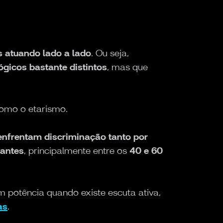
as atuando lado a lado
. Ou seja,
gicos bastante distintos
, mas que
como o etarismo.
enfrentam discriminação tanto por
vantes
, principalmente entre os
40 e 60
m potência quando existe escuta ativa,
as
.