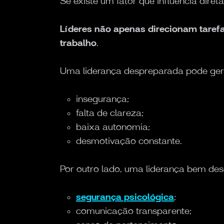
Se existe um fator que influencia dire
Líderes não apenas direcionam taref
trabalho
.
Uma liderança despreparada pode ger
insegurança;
falta de clareza;
baixa autonomia;
desmotivação constante.
Por outro lado, uma liderança bem de
segurança psicológica
;
comunicação transparente;