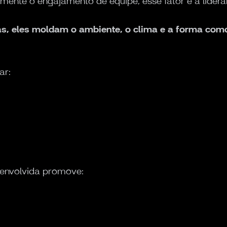
tamente o engajamento de equipe, esse fator é a lidera
as, eles moldam o ambiente, o clima e a forma co
ar:
senvolvida promove: