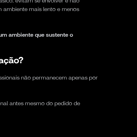
sico, evitam se envolver e não
m ambiente mais lento e menos
 um ambiente que sustente o
lação?
fissionais não permanecem apenas por
ional antes mesmo do pedido de