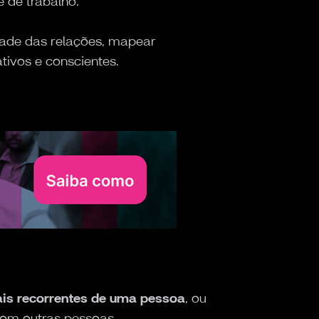
 de trabalho.
ade das relações, mapear
tivos e conscientes.
s recorrentes de uma pessoa
, ou
com outras pessoas.