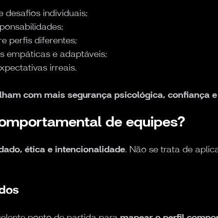
 desafios individuais;
sponsabilidades;
 perfis diferentes;
s empáticas e adaptáveis;
pectativas irreais.
lham com mais segurança psicológica, confiança e
comportamental de equipes?
dado, ética e intencionalidade
. Não se trata de apli
odos
lente ponto de partida para
mapear o perfil compo