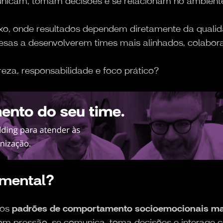
nicam, tomam decisões e se relacionam no ambiente
o, onde resultados dependem diretamente da qualid
sas a desenvolverem times mais alinhados, colabora
za, responsabilidade e foco prático?
amental?
aos
padrões de comportamento socioemocionais mai
 com pressão, se comunica, toma decisões e interage 