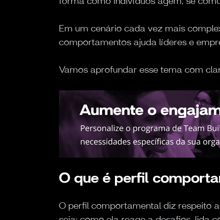
forma como indivíduos agem, se comu
Em um cenário cada vez mais complex
comportamentos ajuda líderes e empre
Vamos aprofundar esse tema com clare
O que é perfil comport
O perfil comportamental diz respeito 
seja: como ela reage a desafios, lida