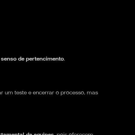
 senso de pertencimento
.
car um teste e encerrar o processo, mas
rtamental de equipes
, pois oferecem